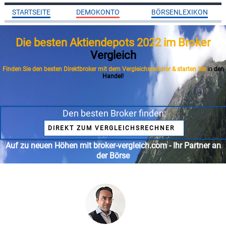
STARTSEITE
DEMOKONTO
BÖRSENLEXIKON
Die besten Aktiendepots 2022 im Broker
Vergleich
Finden Sie den besten Direktbroker mit dem Vergleichsrechner & starten Sie
in den
Handel!
Den besten Broker finden:
DIREKT ZUM VERGLEICHSRECHNER
Auf zu neuen Höhen mit broker-vergleich.com - Ihr Partner an
der Börse