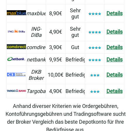
Sehr
maxblue
8,90€
Details
gut
ING-
Sehr
4,90€
Details
DiBa
gut
comdirect
3,90€
Gut
Details
netbank
9,95€
Befriedigend
Details
DKB
10,00€
Befriedigend
Details
Broker
Targobank
4,90€
Befriedigend
Details
Anhand diverser Kriterien wie Ordergebühren,
Kontoführungsgebühren und Tradingsoftware sucht
der Broker Vergleich das beste Depotkonto für Ihre
Bedürfnisse aus.