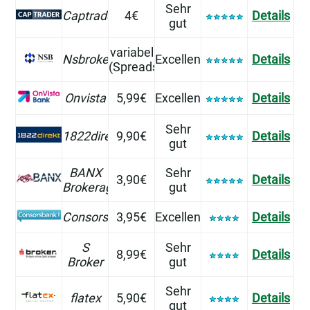
Sehr
Captrader
4€
Details
gut
variabel
Nsbroker
Excellent
Details
(Spreads)
Onvista
5,99€
Excellent
Details
Sehr
1822direkt
9,90€
Details
gut
BANX
Sehr
3,90€
Details
Brokerage
gut
Consorsbank
3,95€
Excellent
Details
S
Sehr
8,99€
Details
Broker
gut
Sehr
flatex
5,90€
Details
gut